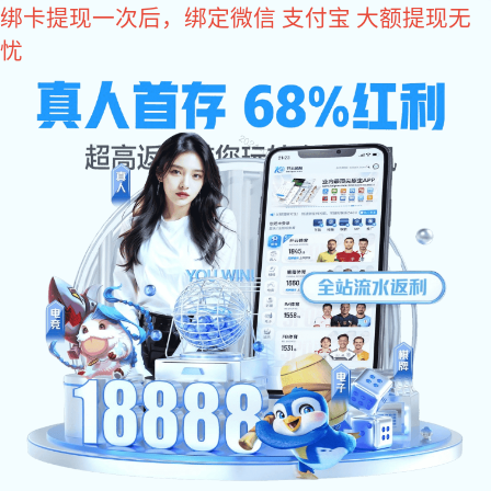
龙8头号玩家
联系方式
联系方式
在线招聘
招商加盟
在线验厂
上海龙8头号玩家 泵业（集团）有限