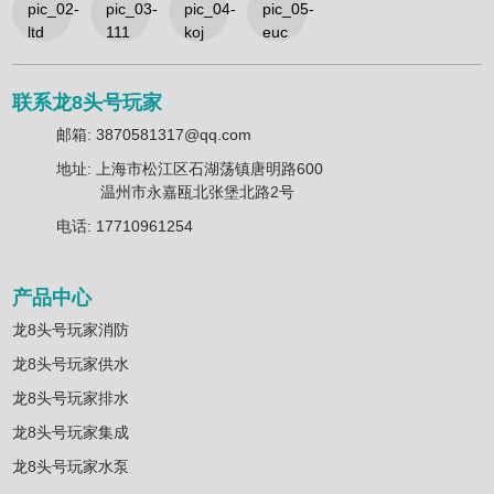
联系龙8头号玩家
邮箱: 3870581317@qq.com
地址: 上海市松江区石湖荡镇唐明路600
温州市永嘉瓯北张堡北路2号
电话: 17710961254
产品中心
龙8头号玩家消防
龙8头号玩家供水
龙8头号玩家排水
龙8头号玩家集成
龙8头号玩家水泵