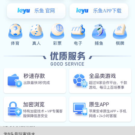
联系龙8头号玩家
邮箱: 3870581317@qq.com
地址: 上海市松江区石湖荡镇唐明路600
温州市永嘉瓯北张堡北路2号
电话: 17710961254
产品中心
龙8头号玩家消防
龙8头号玩家供水