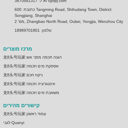
דוא"ל: 3870581317@qq.com
כתובת: 600 Tangming Road, Shihudang Town, District
Songjiang, Shanghai
מס' 2, Zhangbao North Road, Oubei, Yongjia, Wenzhou City
טלפון: 18989701801
מרכז מוצרים
龙8头号玩家:הגנה חכמה מפני אש
龙8头号玩家:אספקת מים חכמה
龙8头号玩家:ניקוז חכם
龙8头号玩家:אינטגרציה חכמה
龙8头号玩家:משאבת מים חכמה
קישורים מהירים
龙8头号玩家:עַמוּד רִאשׁוֹן
לגבי Quanyi