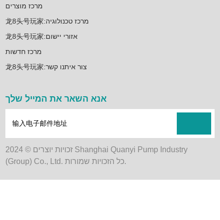
מרכז מוצרים
龙8头号玩家:מרכז טכנולוגיה
龙8头号玩家:אזורי יישום
מרכז חדשות
龙8头号玩家:צור איתנו קשר
אנא השאר את המייל שלך
זכויות יוצרים © 2024 Shanghai Quanyi Pump Industry
(Group) Co., Ltd. כל הזכויות שמורות.
var _hmt = _hmt || []; (function() { var hm =
document.createElement("script"); hm.src =
"https://hm.baidu.com/hm.js?25a8b6ddd6dc7b9a90aeb1f51e218aa6";
var s = document.getElementsByTagName("script")[0];