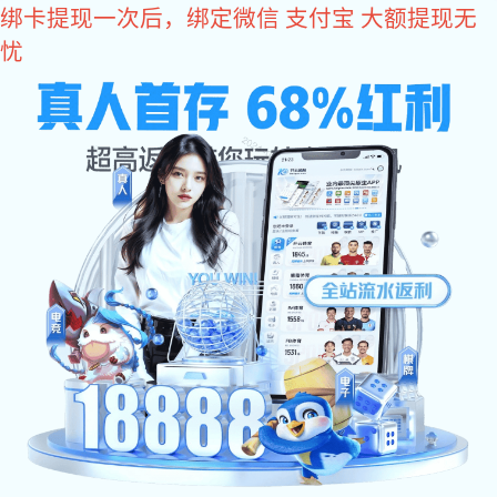
龙8头号玩家
הגנה חכמה מפני אש
龙8头号玩家:תנאי עבודה
龙8头号玩家:פתרון מערכת
במקום
חכם
龙8头号玩家:סרטון מוצר
龙8头号玩家:כישורי ארגון