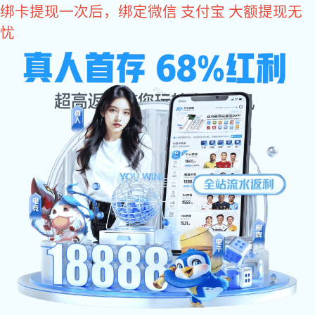
龙8头号玩家
Акыллы янгыннан саклау
龙8头号玩家:Акыллы система
龙8头号玩家:Сайттагы эш
чишелеше
шартлары
龙8头号玩家:Предприятие
продукт видео
квалификациясе