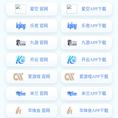
龙8头号玩家:Акыллы
龙8头号玩家:икенчел су
янгыннан саклау
белән тәэмин итү
дренаж системасы