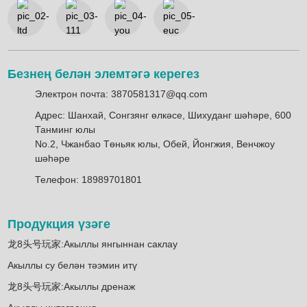
Безнең белән элемтәгә керегез
Электрон почта: 3870581317@qq.com
Адрес: Шанхай, Сонгзянг өлкәсе, Шихуданг шәһәре, 600
Танминг юлы
No.2, Чжанбао Төньяк юлы, Обей, Йонгжия, Венчжоу
шәһәре
Телефон: 18989701801
Продукция үзәге
龙8头号玩家:Акыллы янгыннан саклау
Акыллы су белән тәэмин итү
龙8头号玩家:Акыллы дренаж