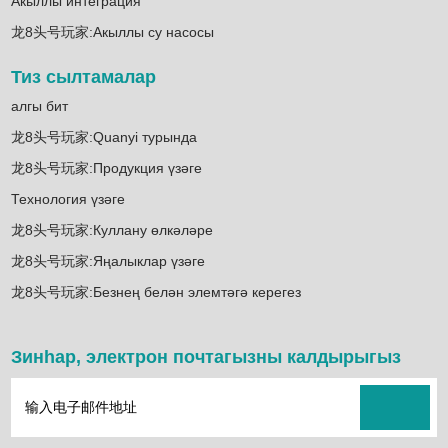
Акыллы интеграция
龙8头号玩家:Акыллы су насосы
Тиз сылтамалар
алгы бит
龙8头号玩家:Quanyi турында
龙8头号玩家:Продукция үзәге
Технология үзәге
龙8头号玩家:Куллану өлкәләре
龙8头号玩家:Яңалыклар үзәге
龙8头号玩家:Безнең белән элемтәгә керегез
Зинһар, электрон почтагызны калдырыгыз