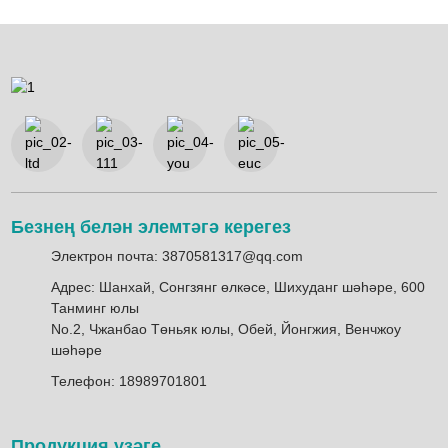
Безнең белән элемтәгә керегез
Электрон почта: 3870581317@qq.com
Адрес: Шанхай, Сонгзянг өлкәсе, Шихуданг шәһәре, 600
Танминг юлы
No.2, Чжанбао Төньяк юлы, Обей, Йонгжия, Венчжоу
шәһәре
Телефон: 18989701801
Продукция үзәге