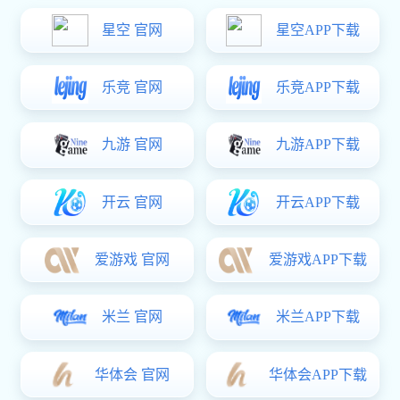
Шанхай Quanyi Pump Industry
(Group) Co., Ltd.