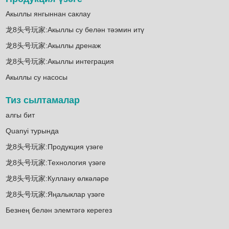
Акыллы янгыннан саклау
龙8头号玩家:Акыллы су белән тәэмин итү
龙8头号玩家:Акыллы дренаж
龙8头号玩家:Акыллы интеграция
Акыллы су насосы
Тиз сылтамалар
алгы бит
Quanyi турында
龙8头号玩家:Продукция үзәге
龙8头号玩家:Технология үзәге
龙8头号玩家:Куллану өлкәләре
龙8头号玩家:Яңалыклар үзәге
Безнең белән элемтәгә керегез