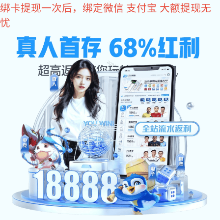
龙8头号玩家
Контакт өчен мәгълүмат
龙8头号玩家:Контакт өчен
龙8头号玩家:Онлайн
мәгълүмат
рекрутинг
龙8头号玩
Онлайн завод тикшерүе
家:Инвестицияләрне алга
җибәрү